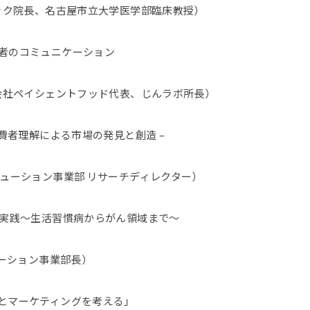
ック院長、名古屋市立大学医学部臨床教授）
者のコミュニケーション
会社ペイシェントフッド代表、じんラボ所長）
費者理解による市場の発見と創造 –
ューション事業部 リサーチディレクター）
の実践～生活習慣病からがん領域まで～
ューション事業部長）
とマーケティングを考える」