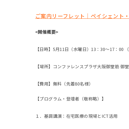
ご案内リーフレット｜ペイシェント・セ
<開催概要>
【日時】5月11日（水曜日）13：30～17：00 
【場所】コンファレンスプラザ大阪御堂筋 御堂
【費用】無料（先着80名様）
【プログラム・登壇者（敬称略）】
１．基調講演：在宅医療の現場とICT活用