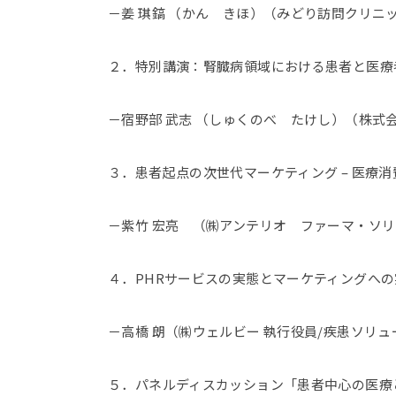
－姜 琪鎬 （かん きほ）（みどり訪問クリニ
２．特別講演：腎臓病領域における患者と医療
－宿野部 武志 （しゅくのべ たけし）（株式
３．患者起点の次世代マーケティング – 医療消
－紫竹 宏亮 （㈱アンテリオ ファーマ・ソリ
４．PHRサービスの実態とマーケティングへ
－高橋 朗（㈱ウェルビー 執行役員/疾患ソリ
５．パネルディスカッション「患者中心の医療