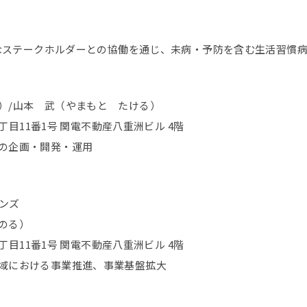
々なステークホルダーとの協働を通じ、未病・予防を含む生活習慣
）/山本 武（やまもと たける）
丁目11番1号 関電不動産八重洲ビル 4階
の企画・開発・運用
ョンズ
のる）
丁目11番1号 関電不動産八重洲ビル 4階
域における事業推進、事業基盤拡大