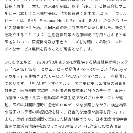
社長：東俊一、本社：東京都新宿区、以下「SRL」）と株式会社ウェ
ルビー（本社：東京都中央区、代表取締役：比木武、以下、「ウェル
ビー」）は、PHR（Personal Health Record）を活用した新たなサー
ビス開発を行うため、共同出資の新会社を設立いたしました。新会社
を設立することにより、生活習慣病等の治療継続に有用とされるPHR
領域において、医療機関及び患者のニーズを的確にくみ取り、スピー
ディなサービス展開を行うことが可能となります。
SRLとウェルビーは2018年3月よりSRLが提供する検査結果参照システ
ム「PLANET NEXT」とウェルビーが提供するPHRサービス「Welbyマ
イカルテ」を連携させたサービス「PLANET ×マイカルテ」を提供し
ております。「PLANET ×マイカルテ」では主に生活習慣病の患者を
対象に、医療機関で実施した患者の検査結果とPHRのデータ（血圧・
血糖値・体重・食事・運動等の日常生活で記録されたデータ）が連
動、医師は対面診療時に患者のPHRデータを参照しながら、検査結果
や電子カルテ等の診療記録を見て、総合的な治療や指導を行います。
また、患者は医療機関で実施した検査結果のうち、日本医療情報学会
策定の生活習慣病4疾患のミニマム項目リストに対応した検査項目