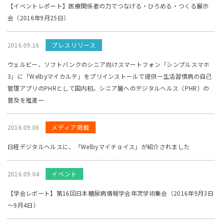
【イベントレポート】医療関係者の力でつなげる・ひろめる・つくる展示
会（2016年9月25日）
2016.09.16
プレスリリース
ウェルビー、ソフトバンクのシニア向けスマートフォン「シンプルスマホ
3」に「Welbyマイカルテ」をプリインストールで提供ー生活習慣病の自己
管理アプリのPHRとして国内初。シニア層へのデジタルヘルス（PHR）の
普及を推進ー
2016.09.06
メディア掲載
日経デジタルヘルスに、「Welbyマイチョイス」が紹介されました
2016.09.04
イベント
【学会レポート】第16回日本糖尿病情報学会年次学術集会（2016年9月3日
～9月4日）